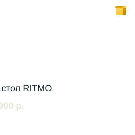
 стол RITMO
900
р.