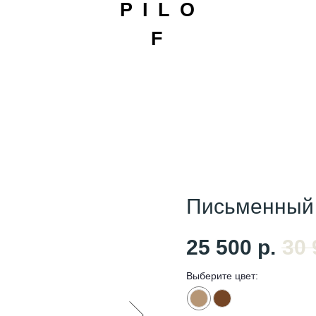
P I L O
F
Письменный
25 500
р.
30 
Выберите цвет: