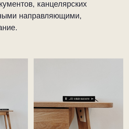
кументов, канцелярских
нными направляющими,
ание.