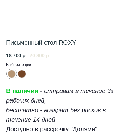
Письменный стол ROXY
18 700
р.
20 800
р.
Выберите цвет:
В наличии
-
отправим в течение 3х
рабочих дней,
Бесплатная доставка
Быстрая доставка
бесплатно - возврат без рисков в
30%
До пункта выдачи
надежнее и
заказа вашего города
быстрее
течение 14 дней
Доступно в рассрочку "Долями"