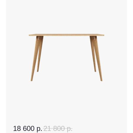
18 600
р.
21 800
р.