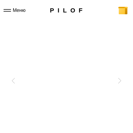
P I L O F
Меню