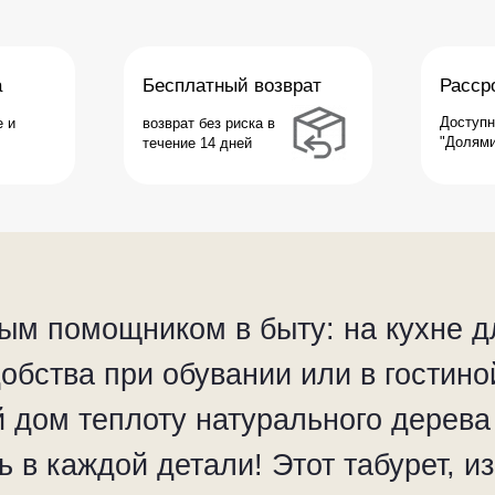
Доступна в рассрочку
возврат без риска в
"Долями" от Т-Банка
течение 14 дней
ным помощником в быту: на кухне 
обства при обувании или в гостино
й дом теплоту натурального дерева
ь в каждой детали! Этот табурет, и